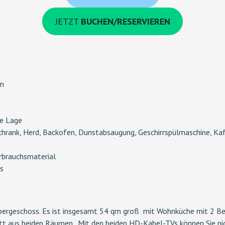
JETZT
BUCHEN/RESERVIEREN
um
ge Lage
rank, Herd, Backofen, Dunstabsaugung, Geschirrspülmaschine, Kaff
erbrauchsmaterial
s
ergeschoss. Es ist insgesamt 54 qm groß mit Wohnküche mit 2 Be
t aus beiden Räumen. Mit den beiden HD-Kabel-TVs können Sie nic