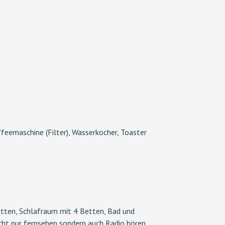
eemaschine (Filter), Wasserkocher, Toaster
tten, Schlafraum mit 4 Betten, Bad und
ht nur fernsehen sondern auch Radio hören.